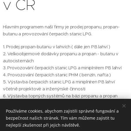
v ČR
Hlavním programem naší firmy je prodej propanu, propan-
butanu a provozování čerpacích stanic LPG.
1. Prodej propan-butanu v lahvích ( dále jen PB lahví )
2. Velkoobjemové dodávky propanu a propan - butanu v
autocisternách
3. Provozování čerpacích stanic LPG a miniplnírem PB lahví
4. Provozování čerpacích stanic PHM ( benzín, nafta )
5. Výstavba čerpacích stanic LPG a miniplníren PB lahví
včetně projektové a inženýrské činnosti
6. Výstavba topných systémů na bázi propanu a propan
butanu včetně projektové a inženýrské činnosti
7. Prodej a pronájem zásobníků na propan a propan butan
Používáme cookies, abychom zajistili správné fungování a
bezpečnost našich stránek. Tím vám můžeme zajistit tu
Naše firma působí již 20 let v oblasti dodávek zkapalněných
nejlepší zkušenost při jejich návštěvě.
uhlovodíkových plynů propanu, propan butanu .