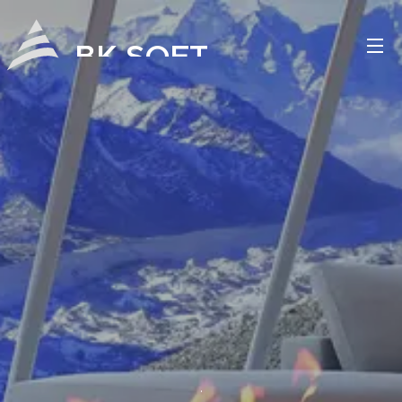
BK SOFT
.